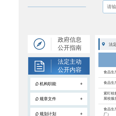
政府信息

法
公开指南
法定主动
公开内容
食品生
食品生
+
机构职能
紧盯校
+
规章文件
展校服
食品生
+
规划计划
厂）