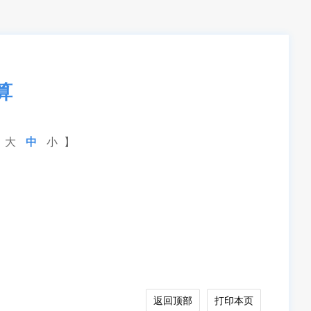
算
【
大
中
小
】
返回顶部
打印本页