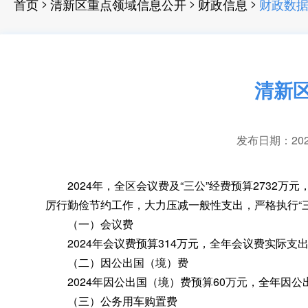
>
>
>
首页
清新区重点领域信息公开
财政信息
财政数
清新区
发布日期：2025-
2024年
，
全区会议费及“三公”经费预算2732万元
厉行勤俭节约工作
，
大力压减一般性支出，严格执行“
（一）会议费
2024年会议费预算314万元
，
全年会议费实际支出
（二）因公出国（境）费
2024年因公出国（境）费预算60万元
，
全年因公
（三）公务用车购置费