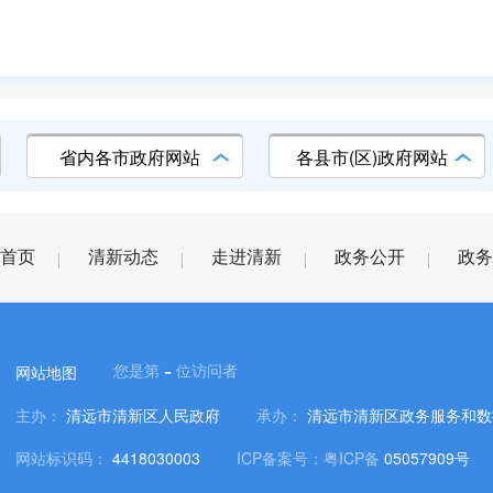
省内各市政府网站
各县市(区)政府网站
首页
清新动态
走进清新
政务公开
政务
-
您是第
位访问者
网站地图
主办：
清远市清新区人民政府
承办：
清远市清新区政务服务和数
网站标识码：
4418030003
ICP备案号：粤ICP备
05057909号