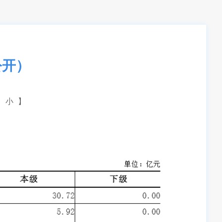
公开）
小
】