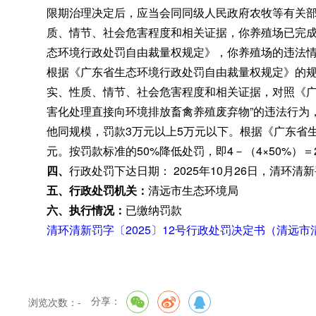
限期治理决定后
，
应当会同同级人民政府农牧等有关
质、情节、社会危害程度和相关证据
，
你养殖场已完
态环境行政处罚自由裁量权规定》，你养殖场的违法
根据《广东省生态环境行政处罚自由裁量权规定》的
实、性质、情节、社会危害程度和相关证据，对照《
害化处理直接向环境排放畜禽养殖废弃物”的违法行为，按照
他同规模
，
罚款3万元以上5万元以下。根据《广东省
元。按罚款标准的50%降低处罚
，
即4－（4×50%）
四
、
行政处罚下达日期： 2025年10月26日
，
清环清新
五
、行政处罚机关：
清远市生态环境局
六
、执行情况：
已缴纳罚款
清环清新罚字〔2025〕12号行政处罚决定书（清远市清
分享：
浏览次数：
-