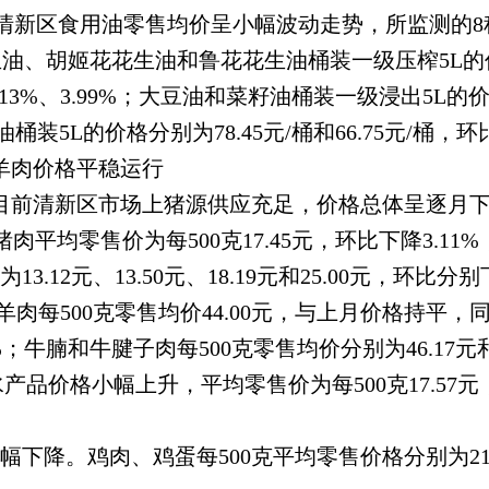
3%。清新区食用油零售均价呈小幅波动走势，所监测的8种
、胡姬花花生油和鲁花花生油桶装一级压榨5L的价格分别为
.13%、3.99%；大豆油和菜籽油桶装一级浸出5L的价格
桶装5L的价格分别为78.45元/桶和66.75元/桶，环
肉价格平稳运行
清新区市场上猪源供应充足，价格总体呈逐月下行
猪肉平均零售价为每500克17.45元，环比下降3.11
2元、13.50元、18.19元和25.00元，环比分别下降3
每500克零售均价44.00元，与上月价格持平，同比下
；牛腩和牛腱子肉每500克零售均价分别为46.17元和
水产品价格小幅上升，平均零售价为每500克17.57元，
鸡肉、鸡蛋每500克平均零售价格分别为21.29元