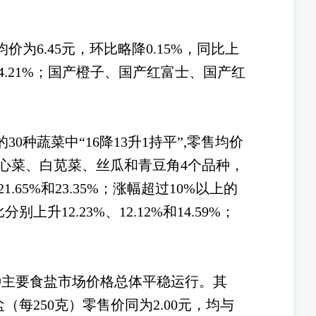
6.45元，环比略降0.15%，同比上
下降4.21%；国产橙子、国产红富士、国产红
蔬菜中“16降13升1持平”,零售均价
水空心菜、白苋菜、丝瓜和青豆角4个品种，
21.65%和23.35%；涨幅超过10%以上的
升12.23%、12.12%和14.59%；
主要食盐市场价格总体平稳运行。其
每250克）零售价同为2.00元，均与