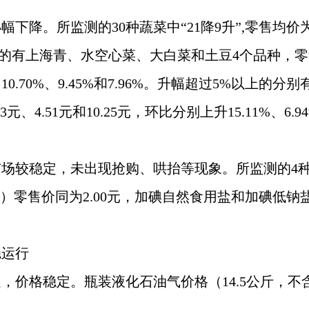
降。所监测的30种蔬菜中“21降9升”,零售均价为每5
有上海青、水空心菜、大白菜和土豆4个品种，零售均价
6%、10.70%、9.45%和7.96%。升幅超过5%以
、4.51元和10.25元，环比分别上升15.11%、6.94%
市场较稳定，未出现抢购、哄抬等现象。所监测的4
）零售价同为2.00元，加碘自然食用盐和加碘低钠盐（
稳运行
，价格稳定。瓶装液化石油气价格（14.5公斤，不含