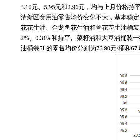
3.10元、5.95元和2.96元
，
均与上月价格持平。
清新区食用油零售均价变化不大
，
基本稳定
花花生油、金龙鱼花生油和鲁花花生油桶装一级压榨
2%、0.31%和持平
。
菜籽油和大豆油桶装一级浸
油桶装5L的零售均价分别为76.90元/桶和6