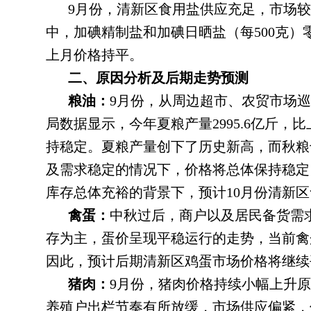
9月份
，
清新区食用盐供应充足，市场较
中，加碘精制盐和加碘日晒盐（每500克）零
上月价格持平
。
二、原因分析及后期走势预测
粮油：
9月份
，
从周边超市、农贸市场巡
局数据显示，今年夏粮产量2995.6亿斤
，
比
持稳定。夏粮产量创下了历史新高
，
而秋粮
及需求稳定的情况下，价格将总体保持稳定
库存总体充裕的背景下，预计10月份清新
禽蛋：
中秋过后
，
商户以及居民备货需
存为主
，
蛋价呈现平稳运行的走势，当前禽
因此，预计后期清新区鸡蛋市场价格将继续
猪肉：
9月份
，
猪肉价格持续小幅上升原
养殖户出栏节奏有所放缓，市场供应偏紧
，