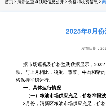
>
>
>
首页
清新区重点领域信息公开
价格和收费信息
商
2025年8
发布日期：2025-
据市场巡视及价格监测数据显示
，
20
跌
。
与上月相比，鸡蛋、蔬菜、牛肉和猪肉
格保持平稳运行。
一、具体运行情况
（一）粮油市场供应充足
，
价格窄幅波
8月份
，
清新区粮油市场供应充足，价格