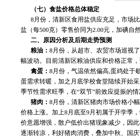
（七）食盐价格总体稳定
8月份
，
清新区食用盐供应充足，市场比
盐（每500克）零售价同为2.00元，加碘自
二、原因分析及后期走势预测
粮油：
8月份
，
从超市、农贸市场巡视了
幅波动。目前清新区粮油供应和价格正常
，
禽蛋：
8月份
，
气温依然偏高,蛋鸡处于
蛋需求转暖，加之月底学校食堂陆续开始采
季节性需求旺季，在“双节”前效应提振的情
‌猪肉：
8月份
，
清新区猪肉市场价格小幅
价格上涨
。
加上8月底至9月初属于开学季
价意愿增强，散户低价出猪现象减少
，
因此
逐渐转凉，利好猪肉消费
，
叠加中秋、国庆