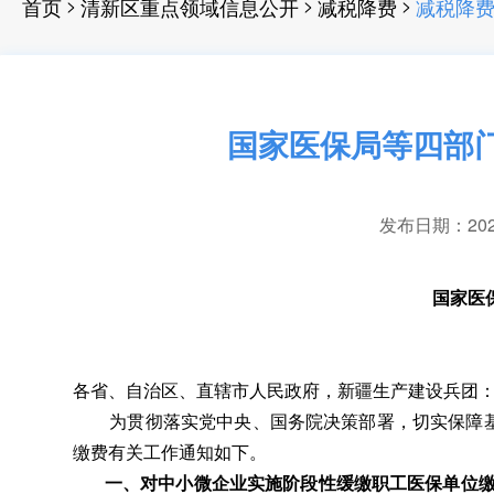
>
>
>
首页
清新区重点领域信息公开
减税降费
减税降
国家医保局等四部
发布日期：2022-
国家医
各省、自治区、直辖市人民政府
，
新疆生产建设兵团
为贯彻落实党中央、国务院决策部署
，
切实保障
缴费有关工作通知如下
。
一、对中小微企业实施阶段性缓缴职工医保单位缴