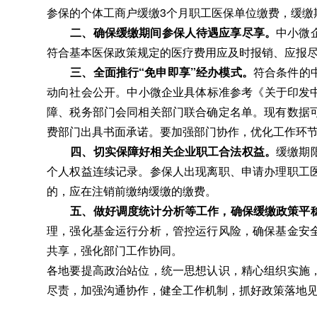
参保的个体工商户缓缴3个月职工医保单位缴费
，
缓缴
二、确保缓缴期间参保人待遇应享尽享
。
中小微
符合基本医保政策规定的医疗费用应及时报销、应报
三、全面推行“免申即享”经办模式
。
符合条件的
动向社会公开。中小微企业具体标准参考《关于印发中
障、税务部门会同相关部门联合确定名单
。
现有数据
费部门出具书面承诺
。
要加强部门协作，优化工作环
四、切实保障好相关企业职工合法权益
。
缓缴期
个人权益连续记录
。
参保人出现离职、申请办理职工
的，应在注销前缴纳缓缴的缴费
。
五、做好调度统计分析等工作
，
确保缓缴政策平
理，强化基金运行分析
，
管控运行风险，确保基金安
共享
，
强化部门工作协同。
各地要提高政治站位
，
统一思想认识，精心组织实施
尽责
，
加强沟通协作，健全工作机制
，
抓好政策落地