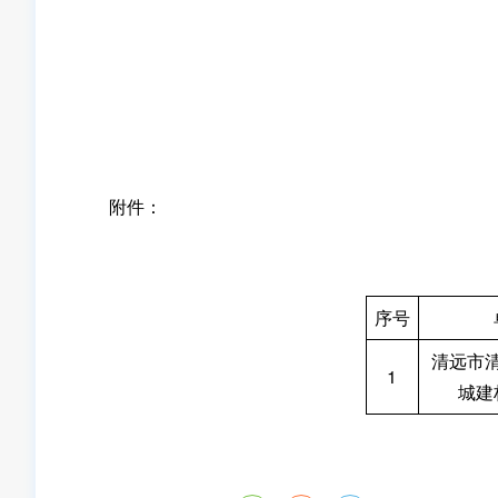
附件：
序号
清远市
1
城建