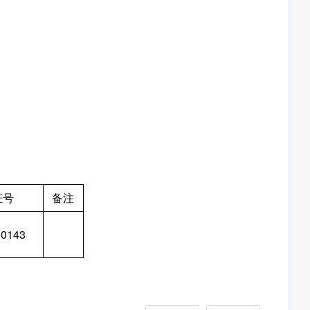
证号
备注
00143