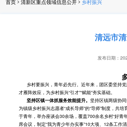
>
>
首页
清新区重点领域信息公开
乡村振兴
清远市清
发布日期：2024-
乡村要振兴
，
青年必先行。近年来
，
团区委坚持党
才雁阵效应
，
为乡村振兴“引才”“赋能”夯实基础。
坚持
区镇
一体抓服务效能提升
。
坚持区镇两级协同
为镇级乡村振兴志愿者“成长导师”的“导师”制度
，
共培育
于青年
，
举办座谈会30余场，覆盖700余名乡村“好青年
席会议
，
制定“我为青少年办实事”10大项、12条工作