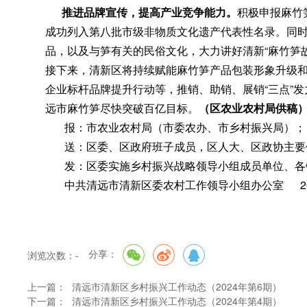
推进品牌宣传
，
提高产业竞争能力。
积极申报麻竹
成功列入第八批市级非物质文化遗产代表性名录
。
同
品，以及与笋有关的民俗文化
，
大力讲好清新“麻竹笋
接下来
，
清新区将持续赋能麻竹笋产品包装形象升级
企业标杆品牌提升行动等
，
推销、助销、展销“三点”
远市麻竹笋尽快突破百亿目标
。
（区农业农村局供稿
报：市农业农村局（市委农办、市乡村振兴局）
；
送：区委、区政府班子成员
，
区人大、区政协主要
发：区委实施乡村振兴战略领导小组成员单位、各
中共清远市清新区委农村工作领导小组办公室 202
分享：
浏览次数：
-
上一篇：
清远市清新区乡村振兴工作动态（2024年第6期）
下一篇：
清远市清新区乡村振兴工作动态（2024年第4期）