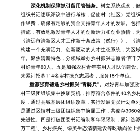
深化机制保障抓引留用管链条
。
树立系统观念
，
组织书记述职评议中进行考核，促使村（社区）党组织
作经费
，
确保有足够的资金支持青年人才的发展。包
措施
，
有效地激发青年人才的创新活力和创业热情，
《清远市清新区人才工作新十条政策（试行）》、《
构建一个充满活力、创新驱动的人才生态系统
，
为区
年
。
聚焦清新特色，分领域举办乡村振兴志愿者“百千万
村好青年80人
。
五是加强农村青年实用人才队伍建设
来累计招募114名乡村振兴志愿者
，
服务15个单位。
重源强育锻造乡村振兴“青骑兵”
。
对好青年加强政
村三级团组织集中换届契机，推荐符合条件的40名乡村
度
，
通过县域基层团组织改革，实行发展党员计划单
是通过区镇村三级团组织集中换届工作
，
共储存306
先进性。四是打破团委书记编制和年限限制
，
累计选派
万工程”、乡村振兴、绿美生态清新建设等吃劲岗位上