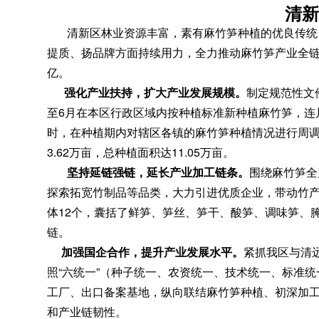
清新
清新区林业资源丰富
，
素有麻竹笋种植的优良传统
提质、扬品牌方面持续用力，全力推动麻竹笋产业全
亿。
强化产业扶持
，
扩大产业发展规模。
制定规范性文件
至6月在本区行政区域内按种植标准新种植麻竹笋，连片面
时，在种植期内对辖区各镇的麻竹笋种植情况进行周
3.62万亩
，
总种植面积达11.05万亩。
坚持延链强链
，
延长产业加工链条。
围绕麻竹笋全
探索拓宽竹制品等品类，大力引进优质企业
，
带动竹
体12个
，
囊括了鲜笋、笋丝、笋干、酸笋、调味笋、
链
。
加强国企合作
，
提升产业发展水平。
紧抓我区与清
照“六统一”（种子统一、农资统一、技术统一、标准
工厂、出口备案基地，纵向联结麻竹笋种植、初深加
和产业链韧性
。