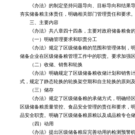
《办法》的制定坚持问题导向、目标导向和结果
夯实储备粮主体责任
，
明确相关部门管理责任和要求
三、主要内容
《办法》共八章四十四条
，
主要对政府储备粮食
（一）明确管理要求和职责分工
《办法》规定了区级储备粮的范围和管理体制
，
储备企业在区级储备粮管理工作中的职责。要求加强
（二）收储、销售和轮换
《办法》明确规定了区级储备粮收储计划和销售计
式
，
规定了静态轮换的轮换架空期和自主轮换的原则
（三）储存
《办法》规定了区级储备粮的承储方式
，
明确经
区级储备粮质量管控、食品安全管理的责任和要求
，
品安全职责
。
明确了区级储备粮原粮以及成品粮专仓
（四）动用
《办法》提出区级储备粮应完善动用的检测预警