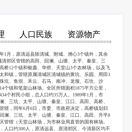
理
人口民族
资源物产
8年1月，原清远县除清城、附城、洲心3个镇外，其余
，原属清郊区管辖的高田、回澜、山塘、太平、秦皇、三
高桥12个镇和银盏、华侨、天堂山3个农林场，以及飞
太和镇，管辖原属清城区清城镇的黄坑、乐园、周田3
珠坑、鱼坝、禾云、石马、南冲、龙颈、石坎、沙
4个镇和笔架山林场。全区所辖面积1875平方公里，
434个村民小组，总人口约35万人。1989年1月，市
澜、三坑、太平、山塘、秦皇、江口、高田、高桥、
区管辖，同年6月6日，市委、市政府决定，高桥镇划归
复回澜、三坑、太平、山塘、秦皇、江口、高田、升平8
区管辖（天堂山林场，为市林业局直管的国有林场。
，人口约300人，原清远县、原清郊区、今清新区均不