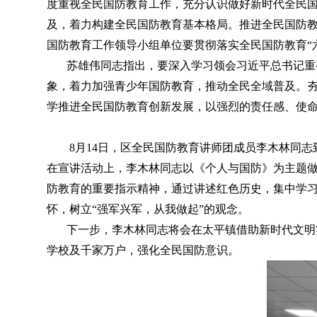
度重视全民国防教育工作，充分认识做好新时代全民
及
，
着力构建全民国防教育基本格局。推进全民国防教
国防教育工作领导小组单位要贯彻落实全民国防教育“
苏雄伟同志指出
，
要深入学习领会习近平总书记重
象，着力加强青少年国防教育
，
推动全民全域普及。
学推进全民国防教育创新发展，以强烈的责任感、使
8月14日
，
区全民国防教育讲师团成员李木林同志
在宣讲活动上
，
李木林同志以《个人与国防》为主题
防教育的重要指示精神，通过讲述红色历史
，
集中学
怀，树立“强军兴军
，
从我做起”的观念。
下一步
，
李木林同志将会在太平镇借助新时代文明
学校及千家万户，强化全民国防意识
。