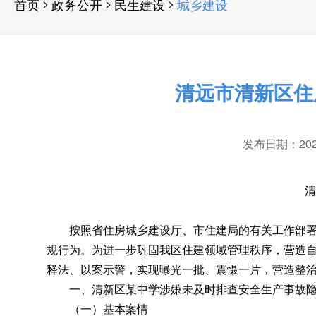
>
>
>
首页
政务公开
民生建设
城乡建设
清远市清新区住
发布日期：2024-
清远
按照省住房城乡建设厅、市住建局的有关工作部
规行为
。
为进一步巩固我区住建领域管理秩序，营造
释法、以案示警，实现曝光一批、震慑一片
，
营造整
一、清新区某中学涉嫌未及时排查安全生产事故隐
（一）基本案情