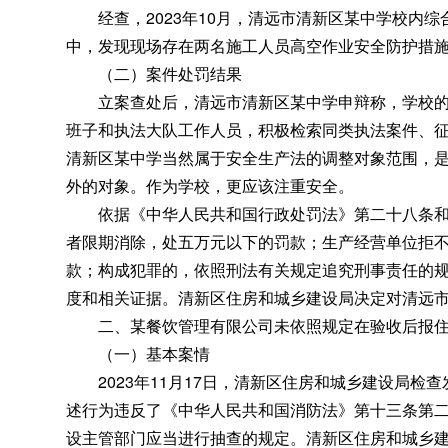
经查
，
2023年10月，清远市清新区某中学校内
中，发现现场存在两名施工人员高空作业安全防护措
（二）案件处罚结果
立案查处后
，
清远市清新区某中学申辩称，学校
班子和执法大队工作人员，积极检索同类执法案件、
清新区某中学当然属于安全生产法的调整对象范围，
外的对象。作为学校
，
更应该注重安全。
依据《中华人民共和国行政处罚法》第二十八条和《
者限期消除，处五万元以下的罚款
；
生产经营单位拒
款；构成犯罪的
，
依照刑法有关规定追究刑事责任的
度和相关证据
。
清新区住房和城乡建设局决定对清远市
二、某餐饮管理有限公司未依照规定在验收后报住
（一）基本案情
2023年11月17日
，
清新区住房和城乡建设局检查
述行为违反了《中华人民共和国消防法》第十三条第
设主管部门应当进行抽查的规定
。
清新区住房和城乡建