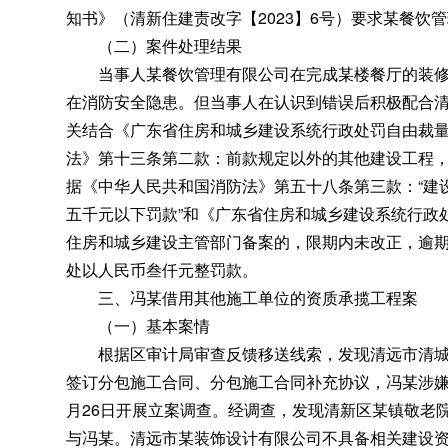
知书》（清新住建责改字【2023】6号）要求某餐饮
（二）案件处理结果
当事人某餐饮管理有限公司在完成某楼餐厅的装修
在消防安全隐患。但当事人在认识到错误后积极配合
关结合《广东省住房和城乡建设系统行政处罚自由裁
法》第十三条第二款：前款规定以外的其他建设工程
据《中华人民共和国消防法》第五十八条第三款：“建
五千元以下罚款”和《广东省住房和城乡建设系统行政处罚
住房和城乡建设主管部门备案的，限期内未改正
，
逾期
处以人民币叁仟元整罚款
。
三、冯某借用其他施工单位的资质承揽工程案
（一）基本案情
根据区审计局审查反馈移送线索
，
发现清远市清
签订分包施工合同、分包施工合同补充协议
，
冯某涉
月26日开展立案调查。经调查
，
发现清新区某镇敬老
与冯某
。
清远市某装饰设计有限公司不具备相关建设