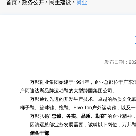
>
>
>
首页
政务公开
民生建设
就业
发布日期：2022-
万邦鞋业集团始建于1991年
，
企业总部位于广东
产阿迪达斯品牌运动鞋的大型跨国集团公司。
万邦通过先进的开发生产技术、卓越的品质文化底
椰子鞋、篮球鞋、拖鞋、Five Ten户外运动鞋，以
万邦弘扬
“忠诚、务实、品质、勤奋”
的企业精神
因清远总部业务发展需要
，
诚聘以下岗位，万邦
储备干部