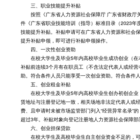
三、职业技能提升补贴
按照《广东省人力资源社会保障厅 广东省财政厅关于
件《广东省职业技能培训（指导）标准目录（2023年
技能提升补贴
。
补贴申请可在广东省人力资源和社会保障厅网上服务
提升补贴申领，即可进行补贴申领操作
。
四、一次性创业资助
在校大学生及毕业5年内高校毕业生成功创业（在本
补贴前连续3个月有在职员工（不含法定代表人或经营
助。符合条件人员只能享受一次创业资助
。
符合条件
五、创业租金补贴
在校大学生及毕业5年内高校毕业生创办初创企业（
赁地址与注册登记地一致，相关场地非法定代表人或
费、且申请时未被市场监管部门列入“经营异常名录”
超过3年。补贴对象向登记注册地人力资源社会保障部
六、创业担保贷款
在校大学生及高校毕业生自主创业资金不足的
，