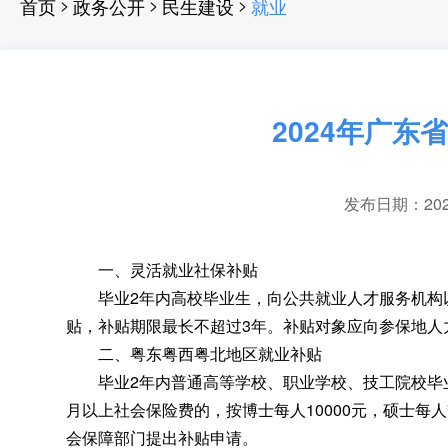
>
>
>
首页
政务公开
民生建设
就业
2024年广
发布日期：2024-
一、灵活就业社保补贴
毕业2年内高校毕业生
，
向公共就业人才服务机构
贴
，
补贴期限最长不超过3年。补贴对象应向参保地人
二、粤东粤西粤北地区就业补贴
毕业2年内普通高等学校、职业学校、技工院校毕业
月以上社会保险费的，按博士每人10000元
，
硕士每人
会保障部门提出补贴申请
。