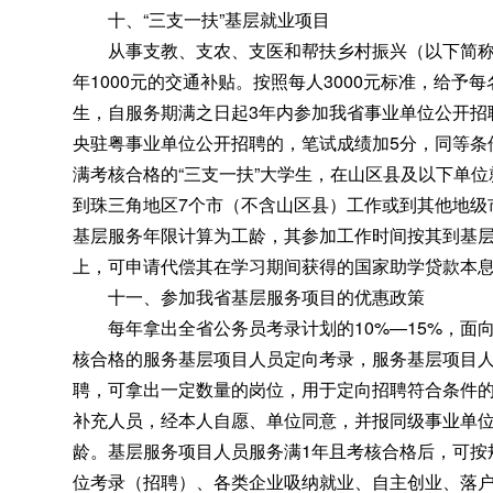
十、“三支一扶”基层就业项目
从事支教、支农、支医和帮扶乡村振兴（以下简称“
年1000元的交通补贴。按照每人3000元标准
，
给予每
生
，
自服务期满之日起3年内参加我省事业单位公开招
央驻粤事业单位公开招聘的，笔试成绩加5分
，
同等条
满考核合格的“三支一扶”大学生，在山区县及以下单位
到珠三角地区7个市（不含山区县）工作或到其他地级
基层服务年限计算为工龄
，
其参加工作时间按其到基层
上
，
可申请代偿其在学习期间获得的国家助学贷款本
十一、参加我省基层服务项目的优惠政策
每年拿出全省公务员考录计划的10%—15%
，
面
核合格的服务基层项目人员定向考录，服务基层项目
聘
，
可拿出一定数量的岗位，用于定向招聘符合条件
补充人员，经本人自愿、单位同意
，
并报同级事业单
龄。基层服务项目人员服务满1年且考核合格后
，
可按
位考录（招聘）、各类企业吸纳就业、自主创业、落