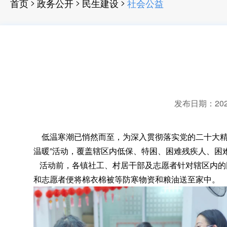
>
>
>
首页
政务公开
民生建设
社会公益
发布日期：2023-
低温寒潮已悄然而至
，
为深入贯彻落实党的二十大
温暖”活动
，
覆盖辖区内低保、特困、困难残疾人、困
活动前
，
各镇社工、村居干部及志愿者针对辖区内的
和志愿者便将棉衣棉被等防寒物资和粮油送至家中
。