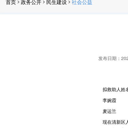
>
>
>
首页
政务公开
民生建设
社会公益
发布日期：2023-
拟救助人姓
李婉霞
麦运兰
现在清新区