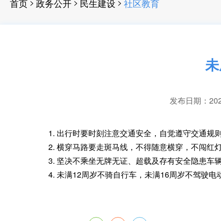
>
>
>
首页
政务公开
民生建设
社区教育
未
发布日期：2025-
1. 出行时要时刻注意交通安全
，
自觉遵守交通规
2. 横穿马路要走斑马线
，
不得随意横穿，不闯红
3. 坚决不乘坐无牌无证、超载及存有安全隐患车
4. 未满12周岁不骑自行车
，
未满16周岁不驾驶电