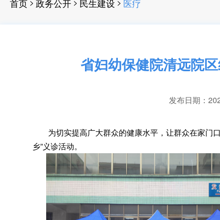
>
>
>
首页
政务公开
民生建设
医疗
省妇幼保健院清远院区
发布日期：2025-
为切实提高广大群众的健康水平
，
让群众在家门
乡”义诊活动。