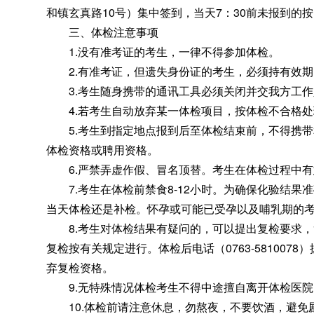
和镇玄真路10号）集中签到
，
当天7：30前未报到的
三、体检注意事项
1.没有准考证的考生
，
一律不得参加体检。
2.有准考证
，
但遗失身份证的考生，必须持有效期
3.考生随身携带的通讯工具必须关闭并交我方工作
4.若考生自动放弃某一体检项目
，
按体检不合格处
5.考生到指定地点报到后至体检结束前
，
不得携带
体检资格或聘用资格。
6.严禁弄虚作假、冒名顶替
。
考生在体检过程中有
7.考生在体检前禁食8-12小时
。
为确保化验结果准
当天体检还是补检。怀孕或可能已受孕以及哺乳期的
8.考生对体检结果有疑问的
，
可以提出复检要求，
复检按有关规定进行。体检后电话（0763-581007
弃复检资格
。
9.无特殊情况体检考生不得中途擅自离开体检医院
10.体检前请注意休息
，
勿熬夜，不要饮酒
，
避免