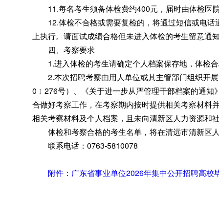
11.每名考生须备体检费约400元
，
届时由体检医
12.体检不合格或需要复检的
，
将通过短信或电话
上执行。请面试成绩合格但未进入体检的考生留意通
四、考察要求
1.进入体检的考生请确定个人档案保存地
，
体检合
2.本次招聘考察由用人单位或其主管部门组织开展
0﹞276号）、《关于进一步从严管理干部档案的通知》
合做好考察工作
，
在考察期内按时提供相关考察材料
相关考察材料及个人档案
，
且未向清新区人力资源和
体检和考察合格的考生名单
，
将在清远市清新区
联系电话：0763-5810078
附件：广东省事业单位2026年集中公开招聘高校毕