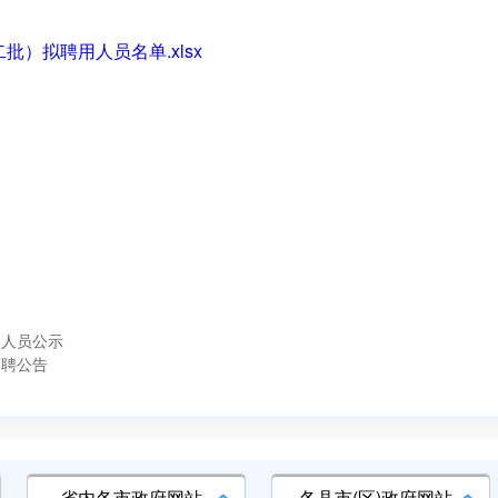
批）拟聘用人员名单.xlsx
用人员公示
招聘公告
省内各市政府网站
各县市(区)政府网站