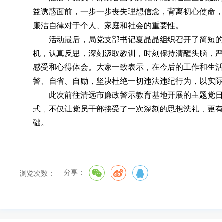
益诱惑面前
，
一步一步丧失理想信念，背离初心使命
廉洁自律对于个人、家庭和社会的重要性
。
活动最后
，
局党支部书记夏晶晶组织召开了简短
机
，
认真反思，深刻汲取教训
，
时刻保持清醒头脑，
感受和心得体会。大家一致表示
，
在今后的工作和生
警、自省、自励，坚决杜绝一切违法违纪行为
，
以实
此次前往清远市廉政警示教育基地开展的主题党日
式
，
不仅让党员干部接受了一次深刻的思想洗礼，更
础。
分享：
浏览次数：
-