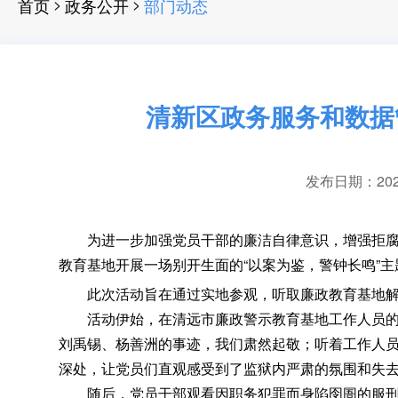
>
>
首页
政务公开
部门动态
清新区政务服务和数据
发布日期：2025-
为进一步加强党员干部的廉洁自律意识
，
增强拒腐
教育基地开展一场别开生面的“以案为鉴，警钟长鸣”主
此次活动旨在通过实地参观
，
听取廉政教育基地
活动伊始
，
在清远市廉政警示教育基地工作人员
刘禹锡、杨善洲的事迹，我们肃然起敬
；
听着工作人
深处
，
让党员们直观感受到了监狱内严肃的氛围和失去
随后
，
党员干部观看因职务犯罪而身陷囹圄的服