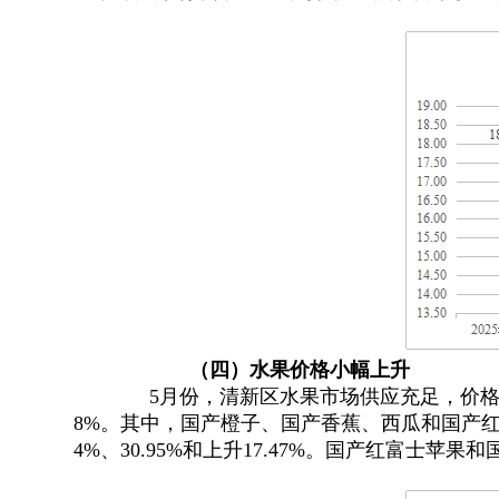
（
四
）
水果价格
小幅
上升
5月份
，
清新区水果市场供应充足，价
8%。其中
，
国产橙子、国产香蕉、西瓜和国产红提葡萄每
4%、30.95%和上升17.47%
。
国产红富士苹果和国产