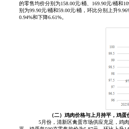
的零售均价分别为158.00元/桶、169.90元/桶和10
别为99.90元/桶和59.00元/桶，环比分别上升9.96
0.94%和下降6.61%
。
（
二
）鸡肉
价格
与上月持平
，
鸡蛋
5月份
，
清新区禽蛋市场供应充足，鸡