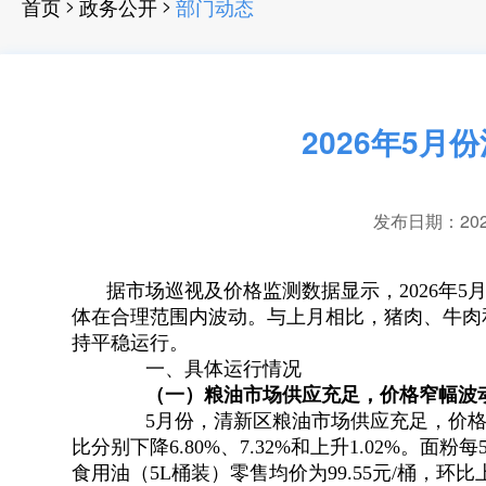
>
>
首页
政务公开
部门动态
2026年5
发布日期：2026-
据市场巡视及价格监测数据显示
，
2026年
体在合理范围内波动。与上月相比
，
猪肉、牛肉
持平稳运行
。
一、具体运行情况
（
一
）
粮
油市场供应充足
，
价格窄幅波
5月份
，
清新区粮油市场供应充足，价
比分别下降6.80%、7.32%和上升1.02%。面粉每
食用油（5L桶装）零售均价为99.55元/桶，环比上