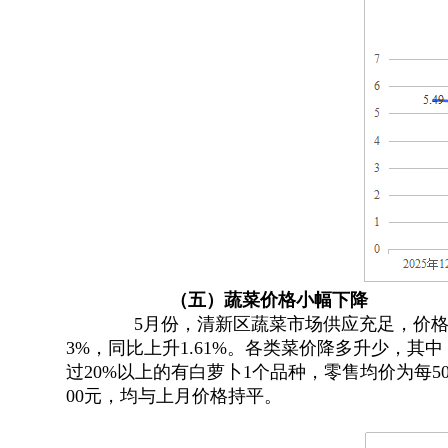
（
五
）
蔬菜价格
小幅下降
5月份
，
清新区蔬菜市场供应充足，价
3%，同比上升1.61%
。
各类菜价降多升少，其中
过20%以上的有白萝卜1个品种
，
零售均价为每500
00元，均与上月价格持平
。