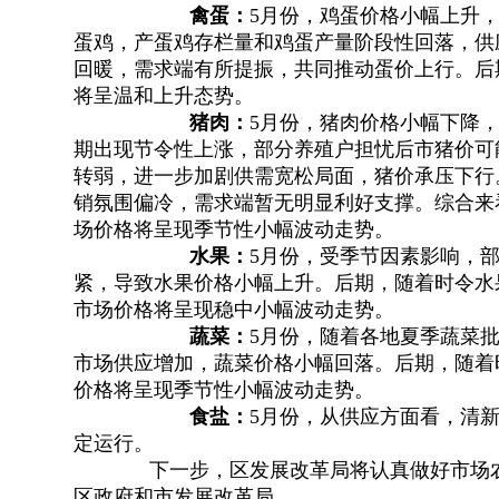
禽蛋：
5月份
，
鸡蛋价格小幅上升
蛋鸡
，
产蛋鸡存栏量和鸡蛋产量阶段性回落，供
回暖，需求端有所提振
，
共同推动蛋价上行。后
将呈温和上升态势
。
‌猪肉：
5月份
，
猪肉价格小幅下降
期出现节令性上涨，部分养殖户担忧后市猪价可
转弱
，
进一步加剧供需宽松局面，猪价承压下行
销氛围偏冷，需求端暂无明显利好支撑
。
综合来
场价格将呈现季节性小幅波动走势。
水果：
5月份
，
受季节因素影响，
紧
，
导致水果价格小幅上升。后期
，
随着时令水
市场价格将呈现稳中小幅波动走势
。
蔬菜：
5月份
，
随着各地夏季蔬菜
市场供应增加，蔬菜价格小幅回落
。
后期，随着
价格将呈现季节性小幅波动走势。
食盐：
5月份
，
从供应方面看，清
定运行
。
下一步
，
区发展改革局将认真做好市场
区政府和市发展改革局。