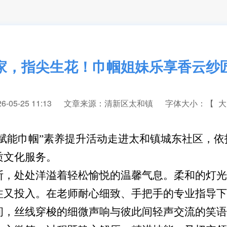
家，指尖生花！巾帼姐妹乐享香云纱
05-25 11:13
文章来源：清新区太和镇
字体大小：【
大
家·赋能巾帼”素养提升活动走进太和镇城东社区，
质文化服务。
处处洋溢着轻松愉悦的温馨气息。柔和的灯光
注又投入。在老师耐心细致、手把手的专业指导下
间，丝线穿梭的细微声响与彼此间轻声交流的笑语