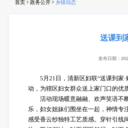
>
>
首页
政务公开
乡镇动态
送课到
发布日期：2026-
5月21日，清新区妇联“送课到
动，为辖区妇女群众送上家门口的优
活动现场暖意融融、欢声笑语不断，
乐，妇女姐妹们围坐在一起，神情专
感受香云纱独特工艺质感。穿针引线