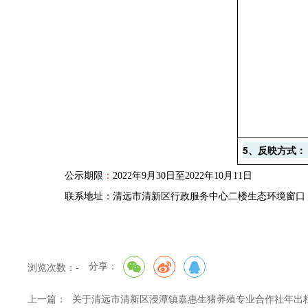
5
、反映方式：
公示期限
：
202
2
年
9
月
30
日至
202
2
年
10
月
11
日
联系地址：清远市清新区行政服务中心二楼生态环境窗口
分享：
浏览次数：
-
上一篇：
关于清远市清新区浸潭镇嘉惠生猪养殖专业合作社年出