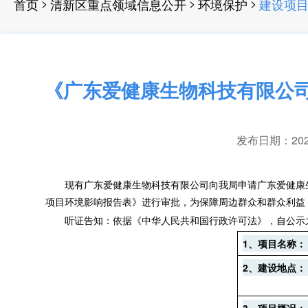
>
>
>
首页
清新区重点领域信息公开
环境保护
建设项
《广东爱健康生物科技有限公司
发布日期：2022-
现有
广东爱健康生物科技有限公司
向我局申请
广东爱健康
项目
环境影响报告表》进行审批
，
为保障周边群众和群众利益
听证告知：依据《中华人民共和国行政许可法》
，
自公示
1
、
项目名称：
2
、
建设地点：