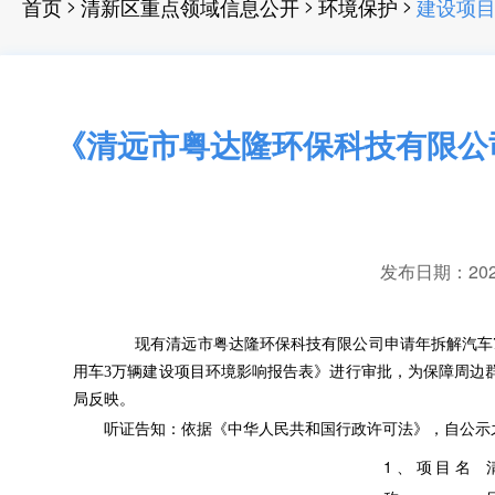
>
>
>
首页
清新区重点领域信息公开
环境保护
建设项
《清远市粤达隆环保科技有限公
发布日期：2024-
现有
清远市粤达隆环保科技有限公司
申请
年拆解汽车
用车
3
万辆建设项目
环境影响报告表》进行审批
，
为保障周边
局反映
。
听证告知：依据《中华人民共和国行政许可法》
，
自公示
1
、项目名