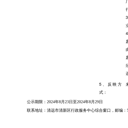
3
4
5
、反映方
式：
公示期限
：
20
24
年
8
月
23
日至
202
4
年
8
月
29
日
联系地址：清远市清新区行政服务中心
综合
窗口
，
邮编：