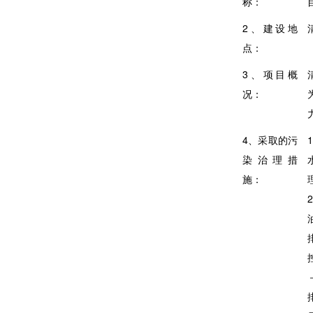
称：
2
、建设地
点：
3
、项目概
况：
4、采取的污
1
染治理
措
施：
2