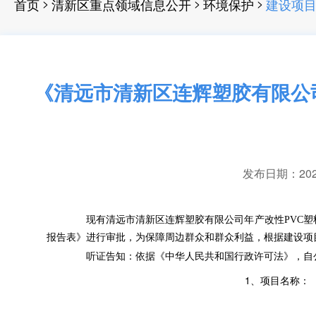
>
>
>
首页
清新区重点领域信息公开
环境保护
建设项
《清远市清新区连辉塑胶有限公司
发布日期：2024-
现有清远市清新区连辉塑胶有限公司年产改性
PVC
塑
报告表》进行审批
，
为保障周边群众和群众利益，根据建设项
听证告知：依据《中华人民共和国行政许可法》
，
自
1
、项目名称：