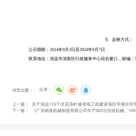
5
、反映方式：
公示期限
：
202
4
年
9
月
3
日至
202
4
年
9
月
7
日
联系地址：清远市清新区行政服务中心
综合
窗口
，
邮编：
分享：
浏览次数：
-
上一篇：
关于清远110千伏花清#1输变电工程建设项目等项目
下一篇：
《广东锦发机械制造有限公司年产300台拉链机械、100