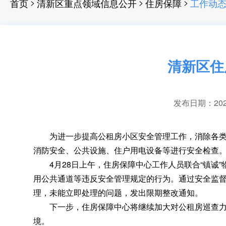
>
>
>
首页
清新区重点领域信息公开
住房保障
工作动
清新区住
发布日期：2025-
为进一步提高公租房小区安全管理工作
，
消除各
消防安全、公共设施、住户用电设备等进行安全检查
4月28日上午
，
住房保障中心工作人员联合“镇诚
用公共通道等违反安全管理规定的行为。通过安全监
理
，
未能立即处理的问题，发出限期整改通知
。
下一步
，
住房保障中心将继续加大对公租房巡查
境
。