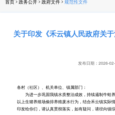
>
>
>
首页
政务公开
政府文件
规范性文件
关于印发《禾云镇人民政府关于
发布日期：2026-02-1
各村（社区）、机关单位、镇属部门：
为进一步巩固我镇水质整治成效
，
持续遏制牛蛙
以上生猪养殖场偷排养殖废水行为，结合禾云镇实际
印发给你们
，
请认真贯彻落实，如有疑问
，
请径向镇